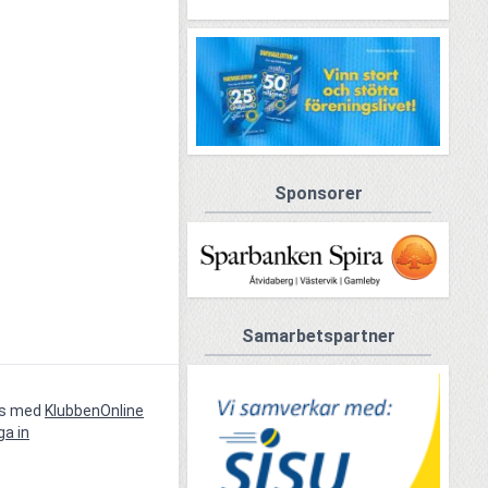
Sponsorer
Samarbetspartner
vs med
KlubbenOnline
ga in