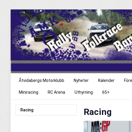
Åtvidabergs Motorklubb
Nyheter
Kalender
För
Miniracing
RC Arena
Uthyrning
65+
Racing
Racing