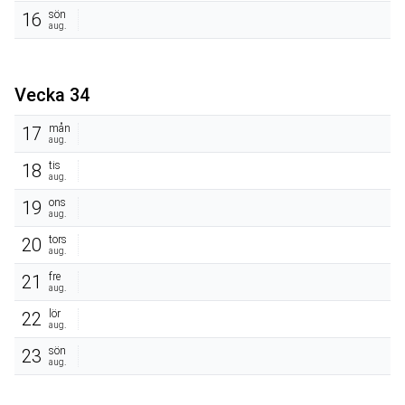
sön
16
aug.
Vecka 34
mån
17
aug.
tis
18
aug.
ons
19
aug.
tors
20
aug.
fre
21
aug.
lör
22
aug.
sön
23
aug.