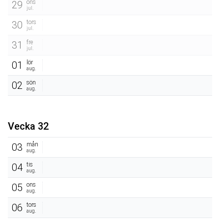
ons
29
jul.
tors
30
jul.
fre
31
jul.
lör
01
aug.
sön
02
aug.
Vecka 32
mån
03
aug.
tis
04
aug.
ons
05
aug.
tors
06
aug.