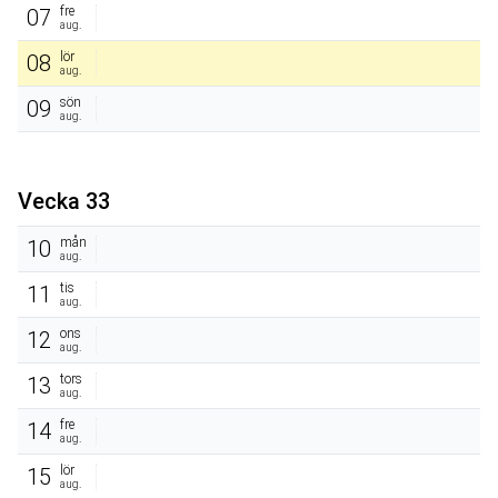
fre
07
aug.
lör
08
aug.
sön
09
aug.
Vecka 33
mån
10
aug.
tis
11
aug.
ons
12
aug.
tors
13
aug.
fre
14
aug.
lör
15
aug.