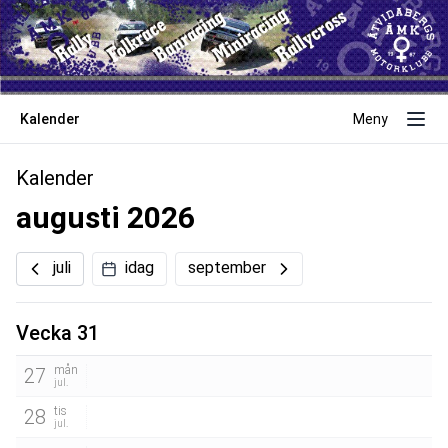
Kalender
Meny
Kalender
augusti 2026
juli
idag
september
Vecka 31
mån
27
jul.
tis
28
jul.