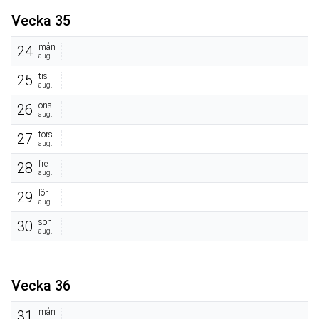
Vecka 35
mån
24
aug.
tis
25
aug.
ons
26
aug.
tors
27
aug.
fre
28
aug.
lör
29
aug.
sön
30
aug.
Vecka 36
mån
31