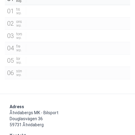
aug.
tis
01
sep.
ons
02
sep.
tors
03
sep.
fre
04
sep.
lör
05
sep.
sön
06
sep.
Adress
Åtvidabergs MK - Bilsport

Douglasvägen 36

59731 Åtvidaberg