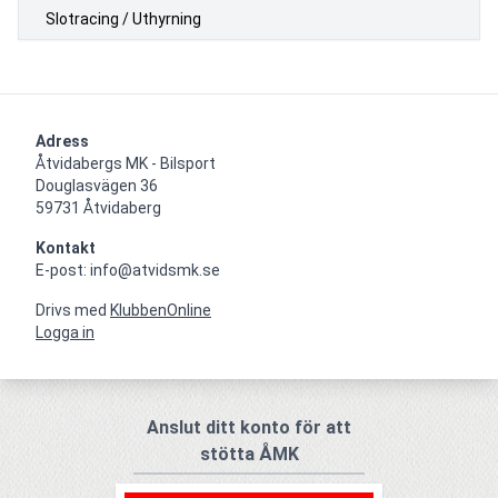
Slotracing / Uthyrning
Adress
Åtvidabergs MK - Bilsport

Douglasvägen 36

59731 Åtvidaberg
Kontakt
E-post: info@atvidsmk.se
Drivs med
KlubbenOnline
Logga in
Anslut ditt konto för att
stötta ÅMK