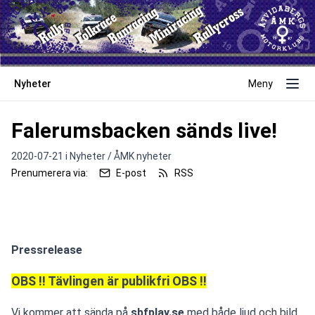
Nyheter
Meny
Falerumsbacken sänds live!
2020-07-21 i
Nyheter / ÅMK nyheter
Prenumerera via:
E-post
RSS
Pressrelease
OBS !! Tävlingen är publikfri
OBS !!
Vi kommer att sända på 
sbfplay.se
 med både ljud och bild.