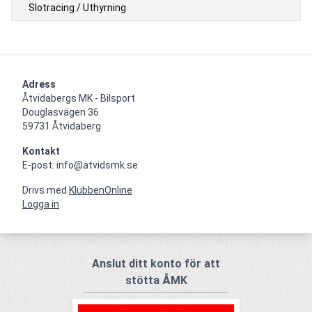
Slotracing / Uthyrning
Adress
Åtvidabergs MK - Bilsport

Douglasvägen 36

59731 Åtvidaberg
Kontakt
E-post: info@atvidsmk.se
Drivs med
KlubbenOnline
Logga in
Anslut ditt konto för att
stötta ÅMK