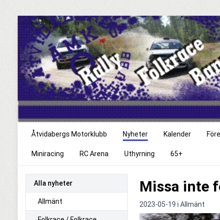
Åtvidabergs Motorklubb
Nyheter
Kalender
För
Miniracing
RC Arena
Uthyrning
65+
Missa inte 
Alla nyheter
Allmänt
2023-05-19 i
Allmänt
Folkrace / Folkrace